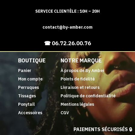
SERVICE CLIENTÈLE : 10H – 20H
contact@by-amber.com
☎ 06.72.26.00.76
BOUTIQUE
NOTRE MARQUE
Panier
À propos de By Amber
Mon compte
Points de fidélité
Perruques
Livraison et retours
Tissages
Politique de confidentialité
Ponytail
Mentions légales
Accessoires
CGV
PAIEMENTS SÉCURISÉS 🔒