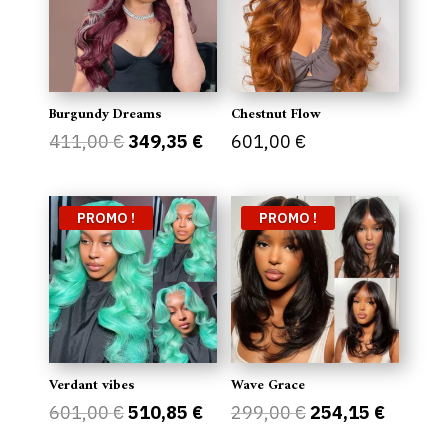
Burgundy Dreams
Chestnut Flow
Le
Le
411,00
€
349,35
€
601,00
€
prix
prix
initial
actuel
était :
est :
PROMO !
PROMO !
411,00 €.
349,35 €.
Verdant vibes
Wave Grace
Le
Le
Le
Le
601,00
€
510,85
€
299,00
€
254,15
€
prix
prix
prix
prix