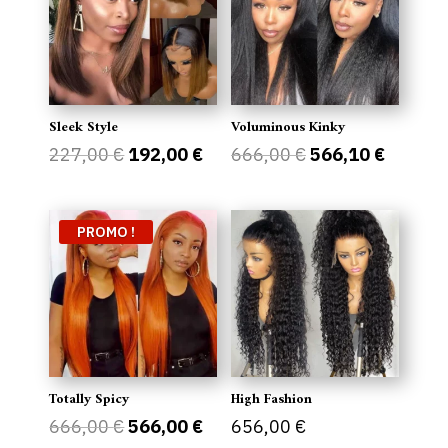
Sleek Style
Voluminous Kinky
Le
Le
Le
Le
227,00
€
192,00
€
666,00
€
566,10
€
prix
prix
prix
prix
initial
actuel
initial
actuel
était :
est :
était :
est :
PROMO !
227,00 €.
192,00 €.
666,00 €.
566,10 
Totally Spicy
High Fashion
Le
Le
666,00
€
566,00
€
656,00
€