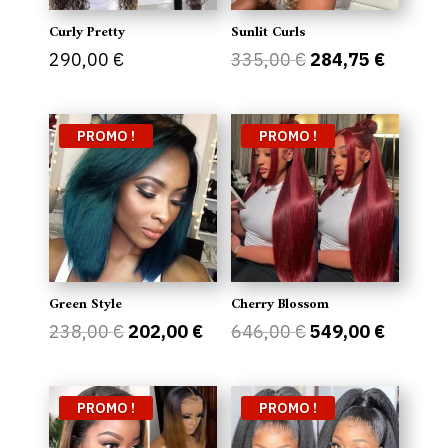
Curly Pretty
Sunlit Curls
Le
Le
290,00
€
335,00
€
284,75
€
prix
prix
initial
actuel
était :
est :
PROMO !
PROMO !
335,00 €.
284,75 
Green Style
Cherry Blossom
Le
Le
Le
Le
238,00
€
202,00
€
646,00
€
549,00
€
prix
prix
prix
prix
initial
actuel
initial
actuel
était :
est :
était :
est :
PROMO !
PROMO !
238,00 €.
202,00 €.
646,00 €.
549,00 