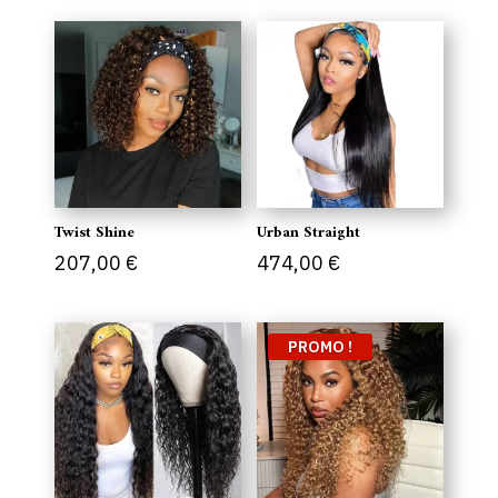
initial
actuel
initial
actuel
était :
est :
était :
est :
601,00 €.
510,85 €.
299,00 €.
254,15 
Twist Shine
Urban Straight
207,00
€
474,00
€
PROMO !