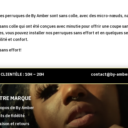
431,00 €.
366,35 €.
237,00 €.
201
es perruques de By Amber sont sans colle, avec des micro-nœuds, nat
ans colle qui ont été conçues avec minutie pour offrir une coupe sans
es, vous pouvez installer nos perruques sans effort et en quelques se
lité et confort.
sans effort!
CLIENTÈLE : 10H – 20H
contact@by-ambe
TRE MARQUE
ropos de By Amber
ts de fidélité
aison et retours