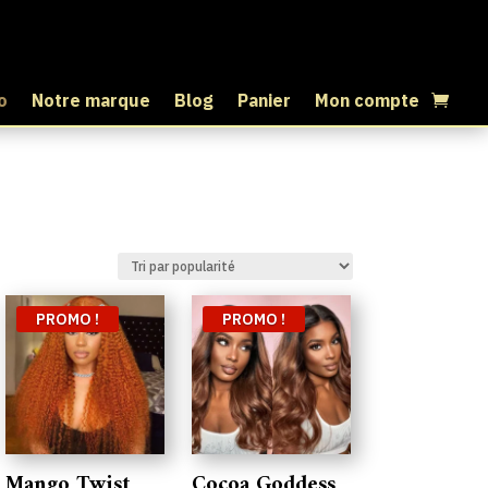
o
Notre marque
Blog
Panier
Mon compte
PROMO !
PROMO !
Mango Twist
Cocoa Goddess