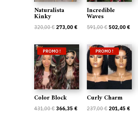
Naturalista
Incredible
Kinky
Waves
Le
Le
Le
Le
320,00
€
273,00
€
591,00
€
502,00
€
prix
prix
prix
prix
initial
actuel
initial
act
était :
est :
était :
est 
PROMO !
PROMO !
320,00 €.
273,00 €.
591,00 €.
502
Color Block
Curly Charm
Le
Le
Le
Le
431,00
€
366,35
€
237,00
€
201,45
€
prix
prix
prix
prix
initial
actuel
initial
act
était :
est :
était :
est 