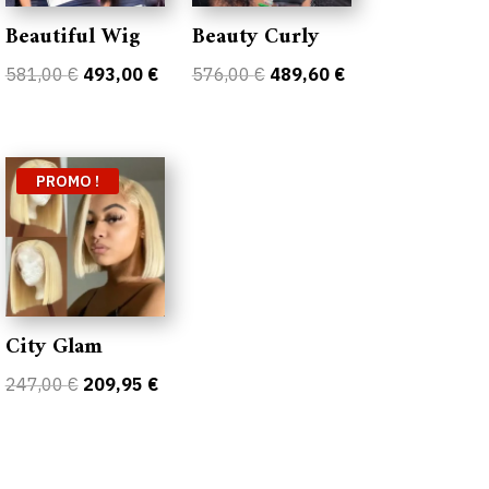
Beautiful Wig
Beauty Curly
Le
Le
Le
Le
581,00
€
493,00
€
576,00
€
489,60
€
prix
prix
prix
prix
initial
actuel
initial
actuel
uel
était :
est :
était :
est :
:
PROMO !
581,00 €.
493,00 €.
576,00 €.
489,60 €.
,00 €.
City Glam
Le
Le
247,00
€
209,95
€
prix
prix
uel
initial
actuel
:
était :
est :