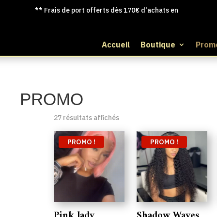
** Frais de port offerts dès 170€ d'achats en France
|
Accueil
Boutique
Prom
PROMO
Trié
27 résultats affichés
par
popularité
PROMO !
PROMO !
Pink lady
Shadow Waves