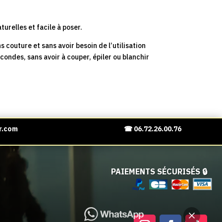
,45 €.
247,00 €.
209,95 €.
urelles et facile à poser.
 couture et sans avoir besoin de l’utilisation
condes, sans avoir à couper, épiler ou blanchir
r.com
☎ 06.72.26.00.76
PAIEMENTS SÉCURISÉS 🔒