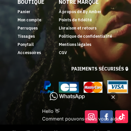
BOUTIQUE
NOTRE MARQUE
Panier
À propos de By Amber
Mon compte
Points de fidélité
Perruques
Livraison et retours
Tissages
Politique de confidentialité
Ponytail
Mentions légales
Accessoires
CGV
PAIEMENTS SÉCURISÉS 🔒
Hello 👋
Comment pouvons-nous vous aider ?
Ouvrir le chat