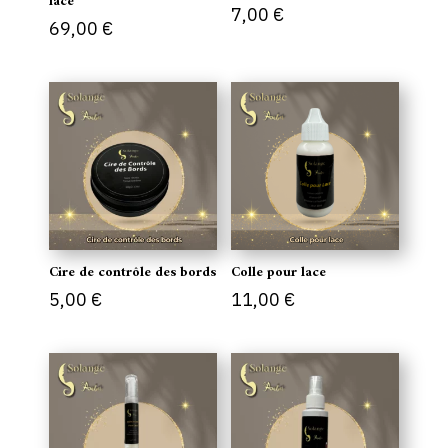
lace
7,00
€
69,00
€
Cire de contrôle des bords
Colle pour lace
5,00
€
11,00
€