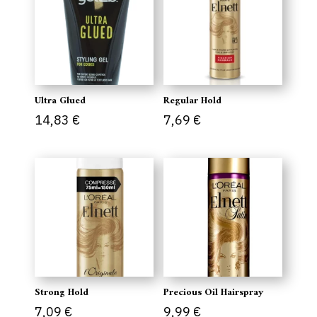
Ultra Glued
Regular Hold
14,83
€
7,69
€
Strong Hold
Precious Oil Hairspray
7,09
€
9,99
€